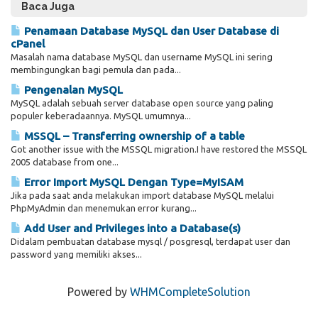
Baca Juga
Penamaan Database MySQL dan User Database di
cPanel
Masalah nama database MySQL dan username MySQL ini sering
membingungkan bagi pemula dan pada...
Pengenalan MySQL
MySQL adalah sebuah server database open source yang paling
populer keberadaannya. MySQL umumnya...
MSSQL – Transferring ownership of a table
Got another issue with the MSSQL migration.I have restored the MSSQL
2005 database from one...
Error Import MySQL Dengan Type=MyISAM
Jika pada saat anda melakukan import database MySQL melalui
PhpMyAdmin dan menemukan error kurang...
Add User and Privileges into a Database(s)
Didalam pembuatan database mysql / posgresql, terdapat user dan
password yang memiliki akses...
Powered by
WHMCompleteSolution