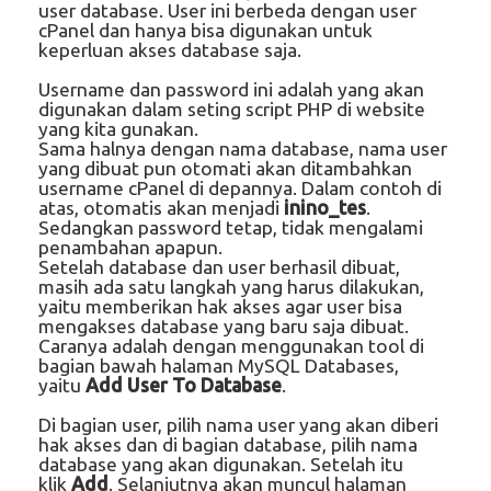
user database. User ini berbeda dengan user
cPanel dan hanya bisa digunakan untuk
keperluan akses database saja.
Username dan password ini adalah yang akan
digunakan dalam seting script PHP di website
yang kita gunakan.
Sama halnya dengan nama database, nama user
yang dibuat pun otomati akan ditambahkan
username cPanel di depannya. Dalam contoh di
atas, otomatis akan menjadi
inino_tes
.
Sedangkan password tetap, tidak mengalami
penambahan apapun.
Setelah database dan user berhasil dibuat,
masih ada satu langkah yang harus dilakukan,
yaitu memberikan hak akses agar user bisa
mengakses database yang baru saja dibuat.
Caranya adalah dengan menggunakan tool di
bagian bawah halaman MySQL Databases,
yaitu
Add User To Database
.
Di bagian user, pilih nama user yang akan diberi
hak akses dan di bagian database, pilih nama
database yang akan digunakan. Setelah itu
klik
Add
. Selanjutnya akan muncul halaman