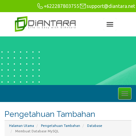
+622287803755
support@diantara.net
Toggle
navigation
Togg
navi
Pengetahuan Tambahan
Halaman Utama
Pengetahuan Tambahan
Database
Membuat Database MySQL