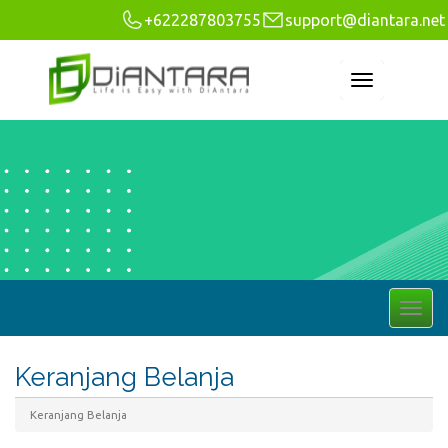
+622287803755
support@diantara.net
Toggle
navigation
Togg
navi
Keranjang Belanja
Keranjang Belanja